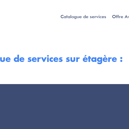
Catalogue de services
Offre A
ue de services sur étagère :