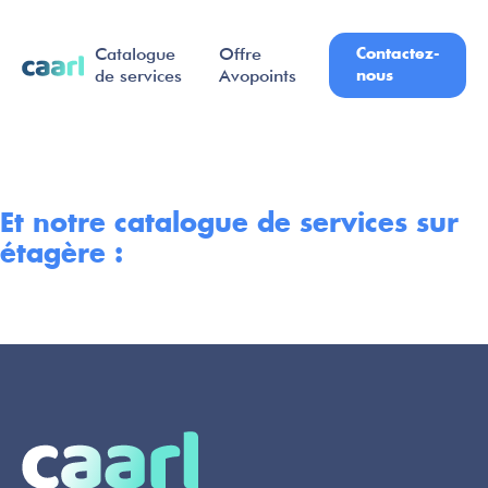
Contactez-
Catalogue
Offre
nous
de services
Avopoints
Et notre catalogue de services sur
étagère :