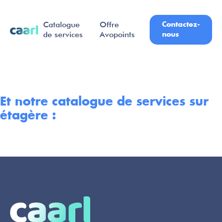
Contactez-
Catalogue
Offre
nous
de services
Avopoints
Et notre catalogue de services sur
étagère :