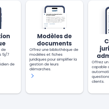
tion
Modèles de
C
ue
documents
jur
e de
Offrez une bibliothèque de
adm
s 5j/7
modèles et fiches
x
juridiques pour simplifier la
Offrez un
idien de
gestion de leurs
capable 
démarches.
automat
questions
clients.