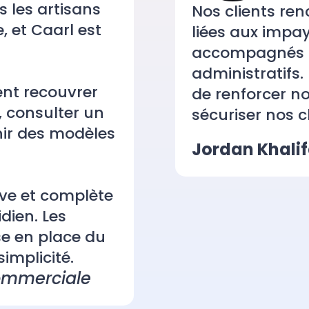
les artisans
Nos clients ren
, et Caarl est
liées aux impa
l.
accompagnés su
administratifs.
ent recouvrer
de renforcer 
, consulter un
sécuriser nos cl
nir des modèles
Jordan Khalif
ive et complète
dien. Les
ise en place du
implicité.
Commerciale