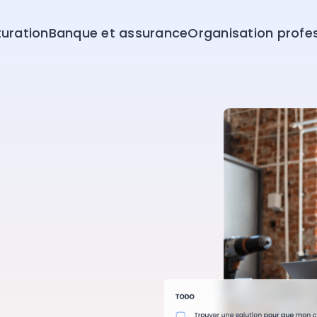
turation
Banque et assurance
Organisation profes
mpayés
dique, administratif
 quotidiennement