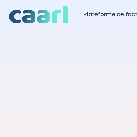
Plateforme de fac
Ne les laissez pas seuls face à leurs i
Aidez-les à preserver leur trésorerie
Offrez-leur les services d'assistance juri
et de recouvrement dont ils ont besoin