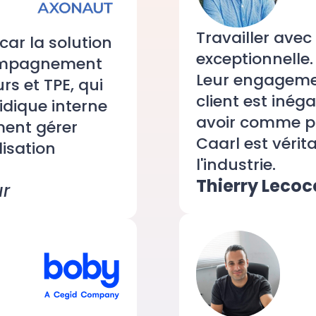
Travailler avec
car la solution
exceptionnelle.
compagnement
Leur engagemen
s et TPE, qui
client est inég
idique interne
avoir comme pa
ment gérer
Caarl est véri
lisation
l'industrie.
Thierry Lecoc
r